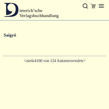
ieterich’sche
Verlagsbuchhandlung
Verlag
Saigyô
Neues
Gesamtprogramm
Autoren
<zurück
100 von 124 Autoren
vorwärts>
Warenkorb