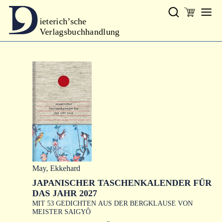
ieterich’sche
Verlagsbuchhandlung
Verlag
Neues
Gesamtprogramm
Neue Reihe
Handbibliothek Dieterich
excerpta classica
Lyrik
May, Ekkehard
Bibliophilia
JAPANISCHER TASCHENKALENDER FÜR
DAS JAHR 2027
Kalender
MIT 53 GEDICHTEN AUS DER BERGKLAUSE VON
MEISTER SAIGYÔ