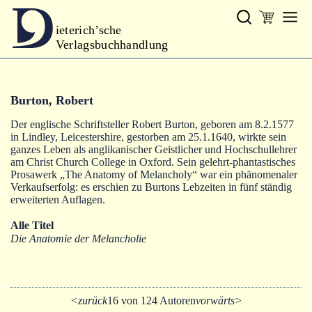
ieterich’sche
Verlagsbuchhandlung
Verlag
Burton, Robert
Neues
Der englische Schriftsteller Robert Burton, geboren am 8.2.1577
Gesamtprogramm
in Lindley, Leicestershire, gestorben am 25.1.1640, wirkte sein
ganzes Leben als anglikanischer Geistlicher und Hochschullehrer
Autoren
am Christ Church College in Oxford. Sein gelehrt-phantastisches
Prosawerk „The Anatomy of Melancholy“ war ein phänomenaler
Verkaufserfolg: es erschien zu Burtons Lebzeiten in fünf ständig
Warenkorb
erweiterten Auflagen.
Alle Titel
Die Anatomie der Melancholie
<zurück
16 von 124 Autoren
vorwärts>