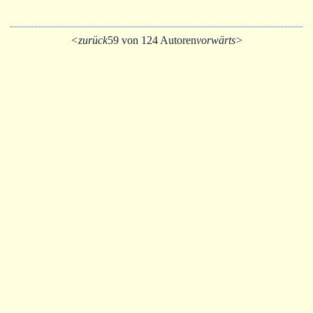
<zurück
59 von 124 Autoren
vorwärts>