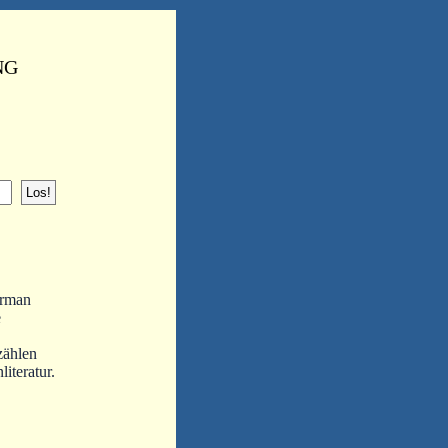
NG
erman
e
zählen
iteratur.