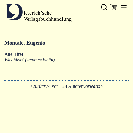
ieterich’sche
Verlagsbuchhandlung
Verlag
Montale, Eugenio
Neues
Alle Titel
Gesamtprogramm
Was bleibt (wenn es bleibt)
Autoren
Warenkorb
<zurück
74 von 124 Autoren
vorwärts>