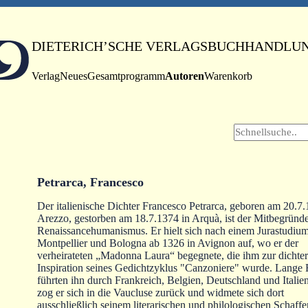
DIETERICH’SCHE VERLAGSBUCHHANDLU
Verlag
Neues
Gesamtprogramm
Autoren
Warenkorb
Petrarca, Francesco
Der italienische Dichter Francesco Petrarca, geboren am 20.7.
Arezzo, gestorben am 18.7.1374 in Arquà, ist der Mitbegründe
Renaissancehumanismus. Er hielt sich nach einem Jurastudium
Montpellier und Bologna ab 1326 in Avignon auf, wo er der
verheirateten „Madonna Laura“ begegnete, die ihm zur dichte
Inspiration seines Gedichtzyklus "Canzoniere" wurde. Lange 
führten ihn durch Frankreich, Belgien, Deutschland und Italie
zog er sich in die Vaucluse zurück und widmete sich dort
ausschließlich seinem literarischen und philologischen Schaff