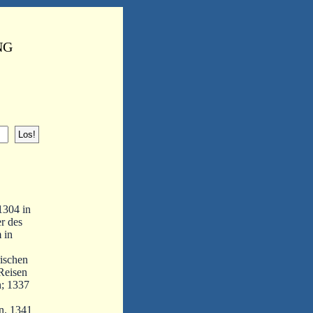
NG
1304 in
r des
 in
rischen
Reisen
n; 1337
en. 1341