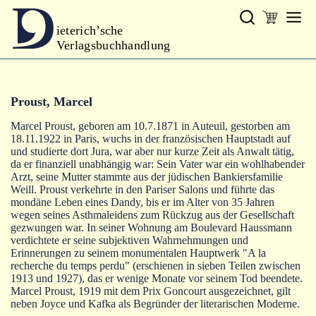
ieterich’sche
Verlagsbuchhandlung
Verlag
Proust, Marcel
Neues
Marcel Proust, geboren am 10.7.1871 in Auteuil, gestorben am
Gesamtprogramm
18.11.1922 in Paris, wuchs in der französischen Hauptstadt auf
und studierte dort Jura, war aber nur kurze Zeit als Anwalt tätig,
Autoren
da er finanziell unabhängig war: Sein Vater war ein wohlhabender
Arzt, seine Mutter stammte aus der jüdischen Bankiersfamilie
Weill. Proust verkehrte in den Pariser Salons und führte das
Warenkorb
mondäne Leben eines Dandy, bis er im Alter von 35 Jahren
wegen seines Asthmaleidens zum Rückzug aus der Gesellschaft
gezwungen war. In seiner Wohnung am Boulevard Haussmann
verdichtete er seine subjektiven Wahrnehmungen und
Erinnerungen zu seinem monumentalen Hauptwerk "A la
recherche du temps perdu" (erschienen in sieben Teilen zwischen
1913 und 1927), das er wenige Monate vor seinem Tod beendete.
Marcel Proust, 1919 mit dem Prix Goncourt ausgezeichnet, gilt
neben Joyce und Kafka als Begründer der literarischen Moderne.