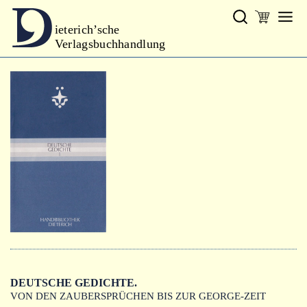
ieterich’sche
Verlagsbuchhandlung
Verlag
Neues
Gesamtprogramm
Neue Reihe
Handbibliothek Dieterich
excerpta classica
Lyrik
Bibliophilia
Kalender
DEUTSCHE GEDICHTE.
VON DEN ZAUBERSPRÜCHEN BIS ZUR GEORGE-ZEIT