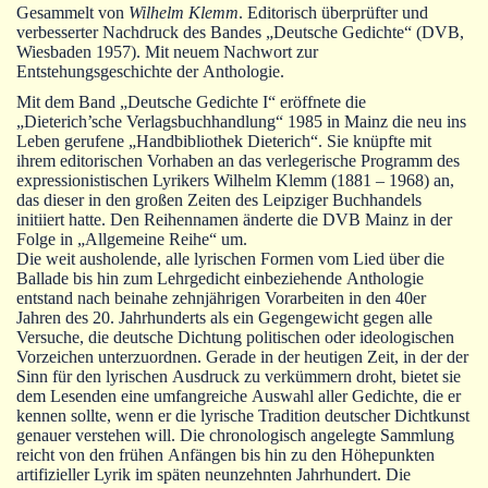
Autoren
Gesammelt von
Wilhelm Klemm
. Editorisch überprüfter und
verbesserter Nachdruck des Bandes „Deutsche Gedichte“ (DVB,
Warenkorb
Wiesbaden 1957). Mit neuem Nachwort zur
Entstehungsgeschichte der Anthologie.
Mit dem Band „Deutsche Gedichte I“ eröffnete die
„Dieterich’sche Verlagsbuchhandlung“ 1985 in Mainz die neu ins
Leben gerufene „Handbibliothek Dieterich“. Sie knüpfte mit
ihrem editorischen Vorhaben an das verlegerische Programm des
expressionistischen Lyrikers Wilhelm Klemm (1881 ‒ 1968) an,
das dieser in den großen Zeiten des Leipziger Buchhandels
initiiert hatte. Den Reihennamen änderte die DVB Mainz in der
Folge in „Allgemeine Reihe“ um.
Die weit ausholende, alle lyrischen Formen vom Lied über die
Ballade bis hin zum Lehrgedicht einbeziehende Anthologie
entstand nach beinahe zehnjährigen Vorarbeiten in den 40er
Jahren des 20. Jahrhunderts als ein Gegengewicht gegen alle
Versuche, die deutsche Dichtung politischen oder ideologischen
Vorzeichen unterzuordnen. Gerade in der heutigen Zeit, in der der
Sinn für den lyrischen Ausdruck zu verkümmern droht, bietet sie
dem Lesenden eine umfangreiche Auswahl aller Gedichte, die er
kennen sollte, wenn er die lyrische Tradition deutscher Dichtkunst
genauer verstehen will. Die chronologisch angelegte Sammlung
reicht von den frühen Anfängen bis hin zu den Höhepunkten
artifizieller Lyrik im späten neunzehnten Jahrhundert. Die