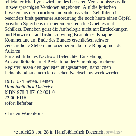
mittelalterliche Lyrik wird um des besseren Verständnisses willen
in zweisprachigen Versionen angeboten. Auf die lyrischen
Juwelen aus der barocken und vorklassischen Zeit folgen in
besonders breit gestreuter Anordnung die noch heute einen Gipfel
lyrischen Sprechens markierenden Gedichte Goethes und
Schillers. Daneben geizt die Anthologie nicht mit Entdeckungen
und Hinweisen auf bisher zu wenig Beachtetes. Knappe
Kommentare am Ende des Bandes erschließen schwer
verständliche Stellen und orientieren über die Biographien der
Autoren.
Ein ausführliches Nachwort beleuchtet Entstehung,
Auswahlkriterien und Bedeutung der Sammlung, mehrere
Register lassen den gediegen ausgestatteten, handlichen
Leinenband zu einem klassischen Nachschlagewerk werden.
1985, 674 Seiten, Leinen
Handbibliothek Dieterich
ISBN 978-3-87162-001-0
22,00 EUR
sofort lieferbar
▸ In den Warenkorb
<zurück
28 von 28 in Handbibliothek Dieterich
vorwärts>