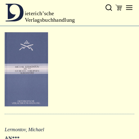
ieterich’sche
Verlagsbuchhandlung
Verlag
Neues
Gesamtprogramm
Neue Reihe
Handbibliothek Dieterich
excerpta classica
Lyrik
Bibliophilia
Kalender
Lermontov, Michael
AN***