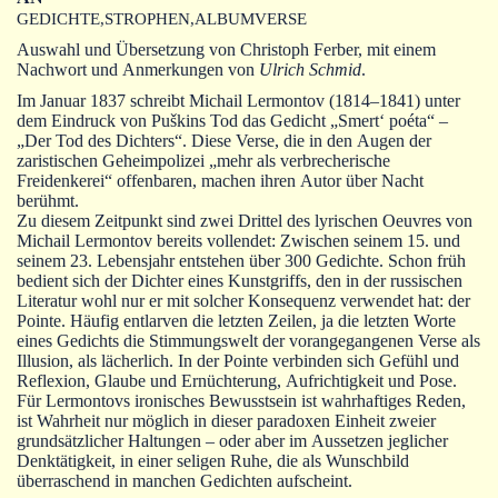
Autoren
GEDICHTE,STROPHEN,ALBUMVERSE
Auswahl und Übersetzung von Christoph Ferber, mit einem
Warenkorb
Nachwort und Anmerkungen von
Ulrich Schmid
.
Im Januar 1837 schreibt Michail Lermontov (1814‒1841) unter
dem Eindruck von Puškins Tod das Gedicht „Smert‘ poéta“ ‒
„Der Tod des Dichters“. Diese Verse, die in den Augen der
zaristischen Geheimpolizei „mehr als verbrecherische
Freidenkerei“ offenbaren, machen ihren Autor über Nacht
berühmt.
Zu diesem Zeitpunkt sind zwei Drittel des lyrischen Oeuvres von
Michail Lermontov bereits vollendet: Zwischen seinem 15. und
seinem 23. Lebensjahr entstehen über 300 Gedichte. Schon früh
bedient sich der Dichter eines Kunstgriffs, den in der russischen
Literatur wohl nur er mit solcher Konsequenz verwendet hat: der
Pointe. Häufig entlarven die letzten Zeilen, ja die letzten Worte
eines Gedichts die Stimmungswelt der vorangegangenen Verse als
Illusion, als lächerlich. In der Pointe verbinden sich Gefühl und
Reflexion, Glaube und Ernüchterung, Aufrichtigkeit und Pose.
Für Lermontovs ironisches Bewusstsein ist wahrhaftiges Reden,
ist Wahrheit nur möglich in dieser paradoxen Einheit zweier
grundsätzlicher Haltungen ‒ oder aber im Aussetzen jeglicher
Denktätigkeit, in einer seligen Ruhe, die als Wunschbild
überraschend in manchen Gedichten aufscheint.