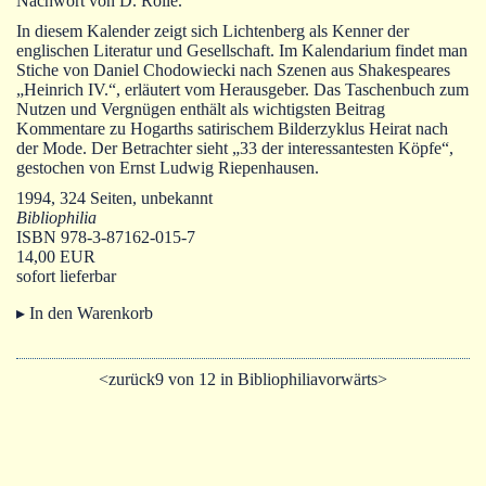
Nachwort von D. Rolle.
Autoren
In diesem Kalender zeigt sich Lichtenberg als Kenner der
Warenkorb
englischen Literatur und Gesellschaft. Im Kalendarium findet man
Stiche von Daniel Chodowiecki nach Szenen aus Shakespeares
„Heinrich IV.“, erläutert vom Herausgeber. Das Taschenbuch zum
Nutzen und Vergnügen enthält als wichtigsten Beitrag
Kommentare zu Hogarths satirischem Bilderzyklus Heirat nach
der Mode. Der Betrachter sieht „33 der interessantesten Köpfe“,
gestochen von Ernst Ludwig Riepenhausen.
1994, 324 Seiten, unbekannt
Bibliophilia
ISBN 978-3-87162-015-7
14,00 EUR
sofort lieferbar
▸ In den Warenkorb
<zurück
9 von 12 in Bibliophilia
vorwärts>