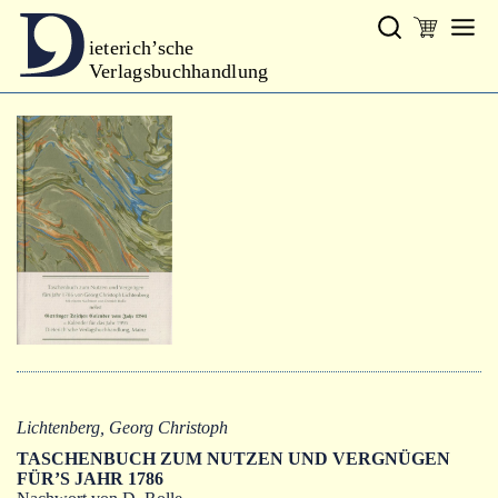
ieterich’sche
Verlagsbuchhandlung
Verlag
Neues
Gesamtprogramm
Neue Reihe
Handbibliothek Dieterich
excerpta classica
Lyrik
Bibliophilia
Lichtenberg, Georg Christoph
Kalender
TASCHENBUCH ZUM NUTZEN UND VERGNÜGEN
FÜR’S JAHR 1786