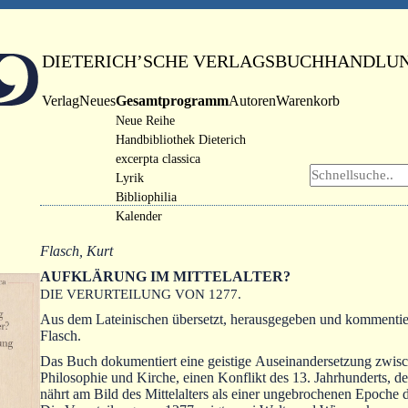
DIETERICH’SCHE VERLAGSBUCHHANDLU
Verlag
Neues
Gesamtprogramm
Autoren
Warenkorb
Neue Reihe
Handbibliothek Dieterich
excerpta classica
Lyrik
Bibliophilia
Kalender
Flasch, Kurt
AUFKLÄRUNG IM MITTELALTER?
DIE VERURTEILUNG VON 1277.
Aus dem Lateinischen übersetzt, herausgegeben und kommentie
Flasch.
Das Buch dokumentiert eine geistige Auseinandersetzung zwis
Philosophie und Kirche, einen Konflikt des 13. Jahrhunderts, d
nährt am Bild des Mittelalters als einer ungebrochenen Epoche 