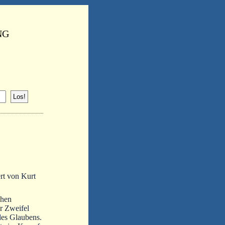
NG
rt von Kurt
chen
er Zweifel
des Glaubens.