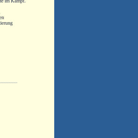
pte im Kampf.
i
fen
tierung