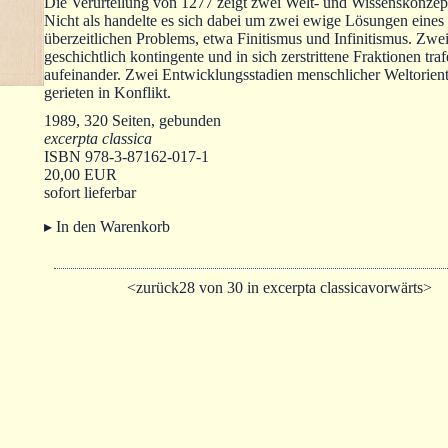
Die Verurteilung von 1277 zeigt zwei Welt- und Wissenskonze
Nicht als handelte es sich dabei um zwei ewige Lösungen eines
überzeitlichen Problems, etwa Finitismus und Infinitismus. Zwe
geschichtlich kontingente und in sich zerstrittene Fraktionen tra
aufeinander. Zwei Entwicklungsstadien menschlicher Weltorien
gerieten in Konflikt.
1989, 320 Seiten, gebunden
excerpta classica
ISBN 978-3-87162-017-1
20,00 EUR
sofort lieferbar
▸ In den Warenkorb
<zurück
28 von 30 in excerpta classica
vorwärts>