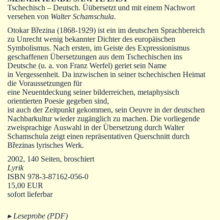
Autoren
Tschechisch – Deutsch. Üübersetzt und mit einem Nachwort
versehen von
Walter Schamschula
.
Warenkorb
Otokar Březina (1868-1929) ist ein im deutschen Sprachbereich
zu Unrecht wenig bekannter Dichter des europäischen
Symbolismus. Nach ersten, im Geiste des Expressionismus
geschaffenen Übersetzungen aus dem Tschechischen ins
Deutsche (u. a. von Franz Werfel) geriet sein Name
in Vergessenheit. Da inzwischen in seiner tschechischen Heimat
die Voraussetzungen für
eine Neuentdeckung seiner bilderreichen, metaphysisch
orientierten Poesie gegeben sind,
ist auch der Zeitpunkt gekommen, sein Oeuvre in der deutschen
Nachbarkultur wieder zugänglich zu machen. Die vorliegende
zweisprachige Auswahl in der Übersetzung durch Walter
Schamschula zeigt einen repräsentativen Querschnitt durch
Březinas lyrisches Werk.
2002, 140 Seiten, broschiert
Lyrik
ISBN 978-3-87162-056-0
15,00 EUR
sofort lieferbar
▸ Leseprobe (PDF)