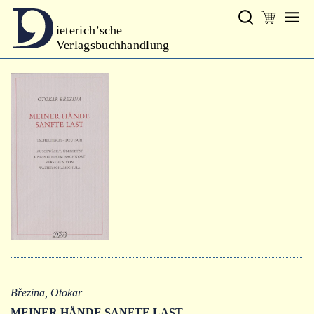
ieterich’sche
Verlagsbuchhandlung
Verlag
Neues
Gesamtprogramm
Neue Reihe
Handbibliothek Dieterich
excerpta classica
Lyrik
Bibliophilia
Kalender
Březina, Otokar
MEINER HÄNDE SANFTE LAST