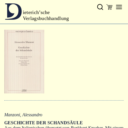
ieterich’sche
Verlagsbuchhandlung
Verlag
Neues
Gesamtprogramm
Neue Reihe
Handbibliothek Dieterich
excerpta classica
Lyrik
Bibliophilia
Kalender
Manzoni, Alessandro
GESCHICHTE DER SCHANDSÄULE
Aus dem Italienischen übersetzt von
Burkhart Kroeber
. Mit einem