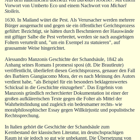
Autoren
Vorwort von Umberto Eco und einem Nachwort von
Michael
Stolleis
.
Warenkorb
1630. In Mailand wütet die Pest. Als Verursacher werden mehrere
Bürger ausgemacht und gegen sie ein öffentlicher Gerichtsprozess
geführt: Bezichtigt, sie hätten durch Beschmieren der Hauswände
mit giftiger Salbe die Pest verbreitet, werden sie nach ausgiebigen
Foltern verurteilt und, "um ein Exempel zu statuieren", auf
grausamste Weise hingerichtet.
Alessandro Manzonis Geschichte der Schandsäule, 1842 als
Anhang seines Romans I promessi sposi (dt. Die Brautleute)
veröffentlicht, überliefert diesen Gerichtsprozess, genauer den Fall
des Barbiers Giangiacomo Mora, der es nach Meinung des Autors
verdient habe, "als Beispiel für ein besonders beklagenswertes
Schicksal in die Geschichte einzugehen". Das Ergebnis von
Manzonis gründlich recherchierter Dokumentation ist einer der
großen aufklärerischen Texte gegen die Folter als Mittel der
Wahrheitsfindung und zugleich ein bedeutsamer rechts- wie
moralphilosophischer Essay gegen Willkürjustiz und populistische
Rechtssprechung.
In Italien gehört die Geschichte der Schandsäule zum
Kernbestand der klassischen Literatur, im deutschsprachigen
Raum ist sie jedoch so gut wie unbekannt. Die Übersetzung von