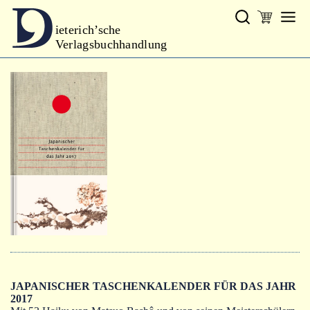
ieterich’sche
Verlagsbuchhandlung
Verlag
Neues
Gesamtprogramm
Neue Reihe
Handbibliothek Dieterich
excerpta classica
Lyrik
Bibliophilia
Kalender
JAPANISCHER TASCHENKALENDER FÜR DAS JAHR
2017