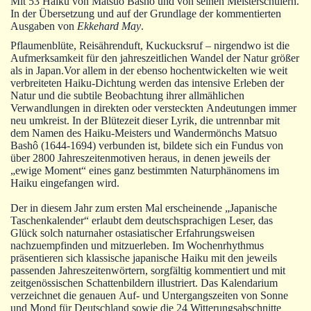
Mit 53 Haiku von Matsuo Bashô und von seinen Meisterschülern.
Autoren
In der Übersetzung und auf der Grundlage der kommentierten
Ausgaben von
Ekkehard May
.
Warenkorb
Pflaumenblüte, Reisährenduft, Kuckucksruf – nirgendwo ist die
Aufmerksamkeit für den jahreszeitlichen Wandel der Natur größer
als in Japan.Vor allem in der ebenso hochentwickelten wie weit
verbreiteten Haiku-Dichtung werden das intensive Erleben der
Natur und die subtile Beobachtung ihrer allmählichen
Verwandlungen in direkten oder versteckten Andeutungen immer
neu umkreist. In der Blütezeit dieser Lyrik, die untrennbar mit
dem Namen des Haiku-Meisters und Wandermönchs Matsuo
Bashô (1644-1694) verbunden ist, bildete sich ein Fundus von
über 2800 Jahreszeitenmotiven heraus, in denen jeweils der
„ewige Moment“ eines ganz bestimmten Naturphänomens im
Haiku eingefangen wird.
Der in diesem Jahr zum ersten Mal erscheinende „Japanische
Taschenkalender“ erlaubt dem deutschsprachigen Leser, das
Glück solch naturnaher ostasiatischer Erfahrungsweisen
nachzuempfinden und mitzuerleben. Im Wochenrhythmus
präsentieren sich klassische japanische Haiku mit den jeweils
passenden Jahreszeitenwörtern, sorgfältig kommentiert und mit
zeitgenössischen Schattenbildern illustriert. Das Kalendarium
verzeichnet die genauen Auf- und Untergangszeiten von Sonne
und Mond für Deutschland sowie die 24 Witterungsabschnitte