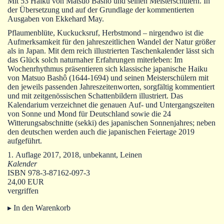
Mit 53 Haiku von Matsuo Bashô und seinen Meisterschülern. In
Autoren
der Übersetzung und auf der Grundlage der kommentierten
Ausgaben von Ekkehard May.
Warenkorb
Pflaumenblüte, Kuckucksruf, Herbstmond – nirgendwo ist die
Aufmerksamkeit für den jahreszeitlichen Wandel der Natur größer
als in Japan. Mit dem reich illustrierten Taschenkalender lässt sich
das Glück solch naturnaher Erfahrungen miterleben: Im
Wochenrhythmus präsentieren sich klassische japanische Haiku
von Matsuo Bashô (1644-1694) und seinen Meisterschülern mit
den jeweils passenden Jahreszeitenworten, sorgfältig kommentiert
und mit zeitgenössischen Schattenbildern illustriert. Das
Kalendarium verzeichnet die genauen Auf- und Untergangszeiten
von Sonne und Mond für Deutschland sowie die 24
Witterungsabschnitte (sekki) des japanischen Sonnenjahres; neben
den deutschen werden auch die japanischen Feiertage 2019
aufgeführt.
1. Auflage 2017, 2018, unbekannt, Leinen
Kalender
ISBN 978-3-87162-097-3
24,00 EUR
vergriffen
▸ In den Warenkorb