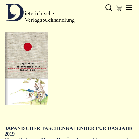
ieterich’sche
Verlagsbuchhandlung
Verlag
Neues
Gesamtprogramm
Neue Reihe
Handbibliothek Dieterich
excerpta classica
Lyrik
Bibliophilia
Kalender
JAPANISCHER TASCHENKALENDER FÜR DAS JAHR
2019