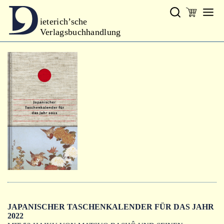
ieterich’sche
Verlagsbuchhandlung
Verlag
Neues
Gesamtprogramm
Neue Reihe
Handbibliothek Dieterich
excerpta classica
Lyrik
Bibliophilia
Kalender
JAPANISCHER TASCHENKALENDER FÜR DAS JAHR
2022