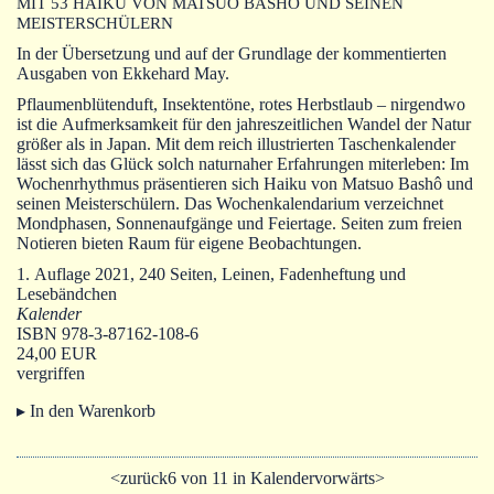
MIT 53 HAIKU VON MATSUO BASHÔ UND SEINEN
Autoren
MEISTERSCHÜLERN
Warenkorb
In der Übersetzung und auf der Grundlage der kommentierten
Ausgaben von Ekkehard May.
Pflaumenblütenduft, Insektentöne, rotes Herbstlaub – nirgendwo
ist die Aufmerksamkeit für den jahreszeitlichen Wandel der Natur
größer als in Japan. Mit dem reich illustrierten Taschenkalender
lässt sich das Glück solch naturnaher Erfahrungen miterleben: Im
Wochenrhythmus präsentieren sich Haiku von Matsuo Bashô und
seinen Meisterschülern. Das Wochenkalendarium verzeichnet
Mondphasen, Sonnenaufgänge und Feiertage. Seiten zum freien
Notieren bieten Raum für eigene Beobachtungen.
1. Auflage 2021, 240 Seiten, Leinen, Fadenheftung und
Lesebändchen
Kalender
ISBN 978-3-87162-108-6
24,00 EUR
vergriffen
▸ In den Warenkorb
<zurück
6 von 11 in Kalender
vorwärts>