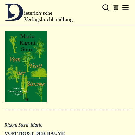
ieterich’sche
Verlagsbuchhandlung
Verlag
Neues
Gesamtprogramm
Neue Reihe
Handbibliothek Dieterich
excerpta classica
Lyrik
Bibliophilia
Kalender
Rigoni Stern, Mario
VOM TROST DER BÄUME