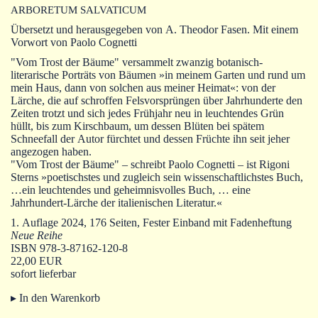
Autoren
ARBORETUM SALVATICUM
Übersetzt und herausgegeben von A. Theodor Fasen. Mit einem
Warenkorb
Vorwort von Paolo Cognetti
"Vom Trost der Bäume" versammelt zwanzig botanisch-
literarische Porträts von Bäumen »in meinem Garten und rund um
mein Haus, dann von solchen aus meiner Heimat«: von der
Lärche, die auf schroffen Felsvorsprüngen über Jahrhunderte den
Zeiten trotzt und sich jedes Frühjahr neu in leuchtendes Grün
hüllt, bis zum Kirschbaum, um dessen Blüten bei spätem
Schneefall der Autor fürchtet und dessen Früchte ihn seit jeher
angezogen haben.
"Vom Trost der Bäume" – schreibt Paolo Cognetti – ist Rigoni
Sterns »poetischstes und zugleich sein wissenschaftlichstes Buch,
…ein leuchtendes und geheimnisvolles Buch, … eine
Jahrhundert-Lärche der italienischen Literatur.«
1. Auflage 2024, 176 Seiten, Fester Einband mit Fadenheftung
Neue Reihe
ISBN 978-3-87162-120-8
22,00 EUR
sofort lieferbar
▸ In den Warenkorb