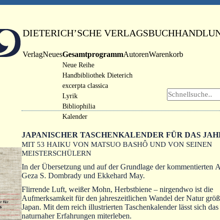
DIETERICH’SCHE VERLAGSBUCHHANDLU
Verlag
Neues
Gesamtprogramm
Autoren
Warenkorb
Neue Reihe
Handbibliothek Dieterich
excerpta classica
Lyrik
Bibliophilia
Kalender
JAPANISCHER TASCHENKALENDER FÜR DAS JAHR
MIT 53 HAIKU VON MATSUO BASHÔ UND VON SEINEN
MEISTERSCHÜLERN
In der Übersetzung und auf der Grundlage der kommentierten 
Geza S. Dombrady und Ekkehard May.
Flirrende Luft, weißer Mohn, Herbstbiene – nirgendwo ist die
Aufmerksamkeit für den jahreszeitlichen Wandel der Natur größe
Japan. Mit dem reich illustrierten Taschenkalender lässt sich da
naturnaher Erfahrungen miterleben.