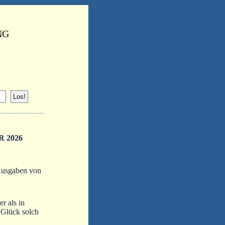
NG
 2026
Ausgaben von
r als in
s Glück solch