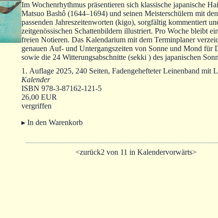
Im Wochenrhythmus präsentieren sich klassische japanische Ha
Matsuo Bashô (1644–1694) und seinen Meisterschülern mit den
passenden Jahreszeitenworten (kigo), sorgfältig kommentiert un
zeitgenössischen Schattenbildern illustriert. Pro Woche bleibt e
freien Notieren. Das Kalendarium mit dem Terminplaner verzeic
genauen Auf- und Untergangszeiten von Sonne und Mond für 
sowie die 24 Witterungsabschnitte (sekki ) des japanischen Son
1. Auflage 2025, 240 Seiten, Fadengehefteter Leinenband mit
Kalender
ISBN 978-3-87162-121-5
26,00 EUR
vergriffen
▸ In den Warenkorb
<zurück
2 von 11 in Kalender
vorwärts>