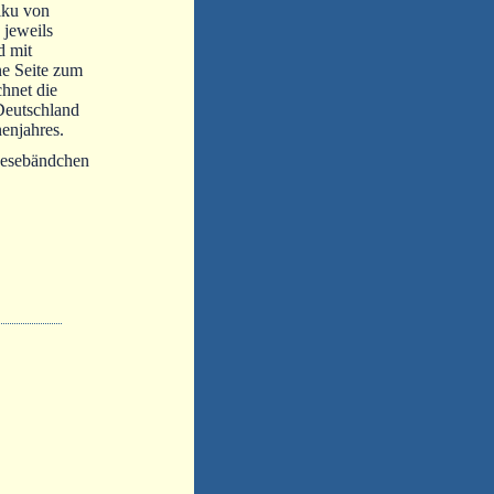
iku von
 jeweils
d mit
ine Seite zum
hnet die
Deutschland
nenjahres.
 Lesebändchen