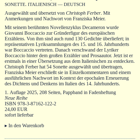
Autoren
SONETTE. ITALIENISCH — DEUTSCH
Ausgewählt und übersetzt von
Christoph Ferber
. Mit
Warenkorb
Anmerkungen und Nachwort von Franziska Meier.
Mit seinem berühmten Novellenzyklus Decameron wurde
Giovanni Boccaccio zur Gründerfigur des europäischen
Erzählens. Von ihm sind auch rund 130 Gedichte überliefert; in
repräsentativen Lyriksammlungen des 15. und 16. Jahrhunderts
war Boccaccio vertreten. Danach verschwand der Lyriker
Boccaccio hinter dem großen Erzähler und Prosaautor. Jetzt ist er
erstmals in einer Übersetzung aus dem Italienischen zu entdecken.
Christoph Ferber hat 54 Sonette ausgewählt und übertragen,
Franziska Meier erschließt sie in Einzelkommentaren und einem
ausführlichen Nachwort im Kontext der epochalen Erneuerung
des Dichtens und Denkens im Italien des 14. Jahrhunderts.
1. Auflage 2025, 208 Seiten, Pappband in Fadenheftung
Neue Reihe
ISBN 978-3-87162-122-2
24,00 EUR
sofort lieferbar
▸ In den Warenkorb