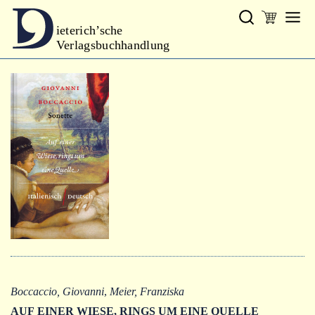
ieterich’sche
Verlagsbuchhandlung
Verlag
Neues
Gesamtprogramm
Neue Reihe
Handbibliothek Dieterich
excerpta classica
Lyrik
Bibliophilia
Kalender
Boccaccio, Giovanni
,
Meier, Franziska
AUF EINER WIESE, RINGS UM EINE QUELLE