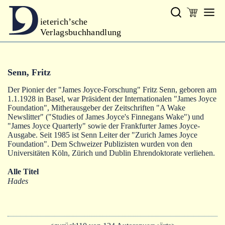
ieterich’sche
Verlagsbuchhandlung
Verlag
Senn, Fritz
Neues
Der Pionier der "James Joyce-Forschung" Fritz Senn, geboren am
Gesamtprogramm
1.1.1928 in Basel, war Präsident der Internationalen "James Joyce
Foundation", Mitherausgeber der Zeitschriften "A Wake
Autoren
Newslitter" ("Studies of James Joyce's Finnegans Wake") und
"James Joyce Quarterly" sowie der Frankfurter James Joyce-
Ausgabe. Seit 1985 ist Senn Leiter der "Zurich James Joyce
Warenkorb
Foundation". Dem Schweizer Publizisten wurden von den
Universitäten Köln, Zürich und Dublin Ehrendoktorate verliehen.
Alle Titel
Hades