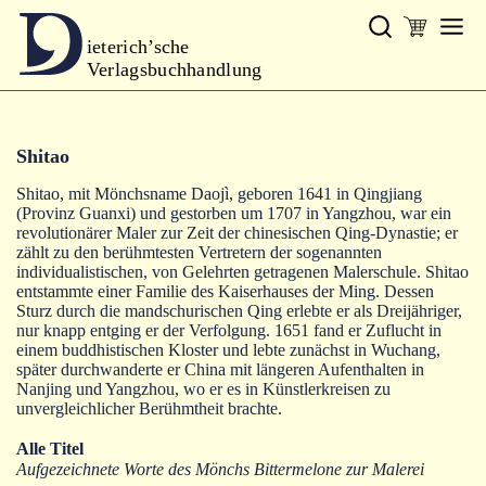
ieterich’sche
Verlagsbuchhandlung
Verlag
Shitao
Neues
Shitao, mit Mönchsname Daojì, geboren 1641 in Qingjiang
Gesamtprogramm
(Provinz Guanxi) und gestorben um 1707 in Yangzhou, war ein
revolutionärer Maler zur Zeit der chinesischen Qing-Dynastie; er
Autoren
zählt zu den berühmtesten Vertretern der sogenannten
individualistischen, von Gelehrten getragenen Malerschule. Shitao
entstammte einer Familie des Kaiserhauses der Ming. Dessen
Warenkorb
Sturz durch die mandschurischen Qing erlebte er als Dreijähriger,
nur knapp entging er der Verfolgung. 1651 fand er Zuflucht in
einem buddhistischen Kloster und lebte zunächst in Wuchang,
später durchwanderte er China mit längeren Aufenthalten in
Nanjing und Yangzhou, wo er es in Künstlerkreisen zu
unvergleichlicher Berühmtheit brachte.
Alle Titel
Aufgezeichnete Worte des Mönchs Bittermelone zur Malerei