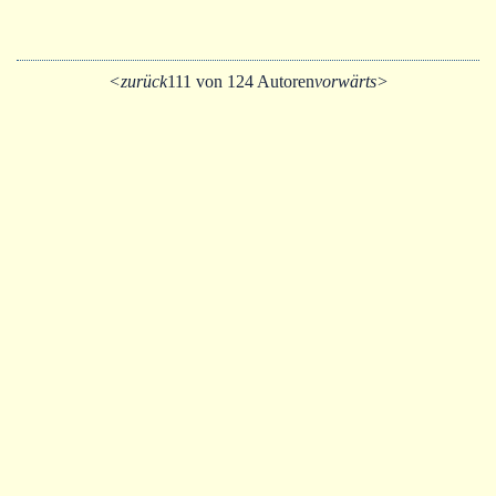
<zurück
111 von 124 Autoren
vorwärts>