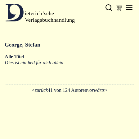
ieterich’sche
Verlagsbuchhandlung
Verlag
George, Stefan
Neues
Alle Titel
Gesamtprogramm
Dies ist ein lied für dich allein
Autoren
Warenkorb
<zurück
41 von 124 Autoren
vorwärts>