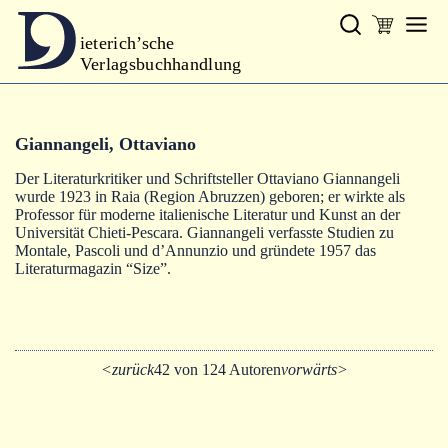
ieterich’sche
Verlagsbuchhandlung
Verlag
Giannangeli, Ottaviano
Neues
Der Literaturkritiker und Schriftsteller Ottaviano Giannangeli
Gesamtprogramm
wurde 1923 in Raia (Region Abruzzen) geboren; er wirkte als
Professor für moderne italienische Literatur und Kunst an der
Autoren
Universität Chieti-Pescara. Giannangeli verfasste Studien zu
Montale, Pascoli und d’Annunzio und gründete 1957 das
Literaturmagazin “Size”.
Warenkorb
<zurück
42 von 124 Autoren
vorwärts>