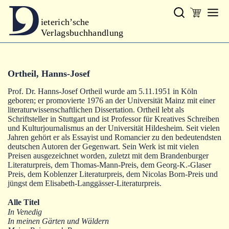
ieterich’sche
Verlagsbuchhandlung
Verlag
Ortheil, Hanns-Josef
Neues
Prof. Dr. Hanns-Josef Ortheil wurde am 5.11.1951 in Köln
Gesamtprogramm
geboren; er promovierte 1976 an der Universität Mainz mit einer
literaturwissenschaftlichen Dissertation. Ortheil lebt als
Autoren
Schriftsteller in Stuttgart und ist Professor für Kreatives Schreiben
und Kulturjournalismus an der Universität Hildesheim. Seit vielen
Jahren gehört er als Essayist und Romancier zu den bedeutendsten
Warenkorb
deutschen Autoren der Gegenwart. Sein Werk ist mit vielen
Preisen ausgezeichnet worden, zuletzt mit dem Brandenburger
Literaturpreis, dem Thomas-Mann-Preis, dem Georg-K.-Glaser
Preis, dem Koblenzer Literaturpreis, dem Nicolas Born-Preis und
jüngst dem Elisabeth-Langgässer-Literaturpreis.
Alle Titel
In Venedig
In meinen Gärten und Wäldern