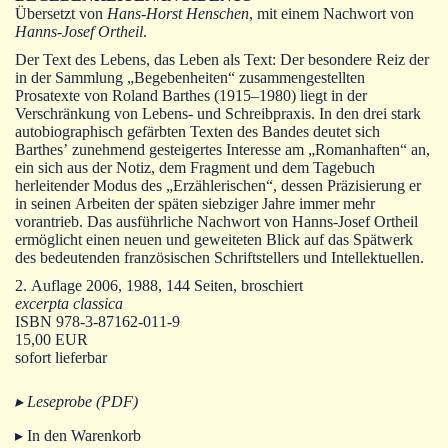
Autoren
Übersetzt von
Hans-Horst Henschen
, mit einem Nachwort von
Hanns-Josef Ortheil
.
Warenkorb
Der Text des Lebens, das Leben als Text: Der besondere Reiz der
in der Sammlung „Begebenheiten“ zusammengestellten
Prosatexte von Roland Barthes (1915‒1980) liegt in der
Verschränkung von Lebens- und Schreibpraxis. In den drei stark
autobiographisch gefärbten Texten des Bandes deutet sich
Barthes’ zunehmend gesteigertes Interesse am „Romanhaften“ an,
ein sich aus der Notiz, dem Fragment und dem Tagebuch
herleitender Modus des „Erzählerischen“, dessen Präzisierung er
in seinen Arbeiten der späten siebziger Jahre immer mehr
vorantrieb. Das ausführliche Nachwort von Hanns-Josef Ortheil
ermöglicht einen neuen und geweiteten Blick auf das Spätwerk
des bedeutenden französischen Schriftstellers und Intellektuellen.
2. Auflage 2006, 1988, 144 Seiten, broschiert
excerpta classica
ISBN 978-3-87162-011-9
15,00 EUR
sofort lieferbar
▸ Leseprobe (PDF)
▸ In den Warenkorb