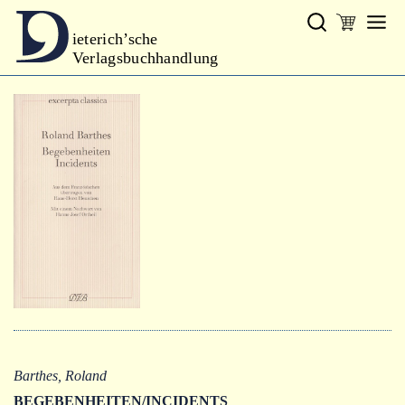
ieterich’sche
Verlagsbuchhandlung
Verlag
Neues
Gesamtprogramm
Neue Reihe
Handbibliothek Dieterich
excerpta classica
Lyrik
Bibliophilia
Kalender
Barthes, Roland
BEGEBENHEITEN/INCIDENTS