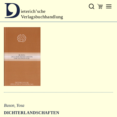
ieterich’sche
Verlagsbuchhandlung
Verlag
Neues
Gesamtprogramm
Neue Reihe
Handbibliothek Dieterich
excerpta classica
Lyrik
Bibliophilia
Kalender
Buson, Yosa
DICHTERLANDSCHAFTEN