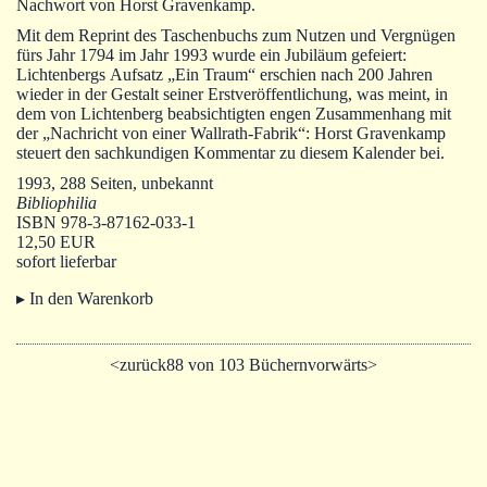
Autoren
Nachwort von Horst Gravenkamp.
Mit dem Reprint des Taschenbuchs zum Nutzen und Vergnügen
Warenkorb
fürs Jahr 1794 im Jahr 1993 wurde ein Jubiläum gefeiert:
Lichtenbergs Aufsatz „Ein Traum“ erschien nach 200 Jahren
wieder in der Gestalt seiner Erstveröffentlichung, was meint, in
dem von Lichtenberg beabsichtigten engen Zusammenhang mit
der „Nachricht von einer Wallrath-Fabrik“: Horst Gravenkamp
steuert den sachkundigen Kommentar zu diesem Kalender bei.
1993, 288 Seiten, unbekannt
Bibliophilia
ISBN 978-3-87162-033-1
12,50 EUR
sofort lieferbar
▸ In den Warenkorb
<zurück
88 von 103 Büchern
vorwärts>