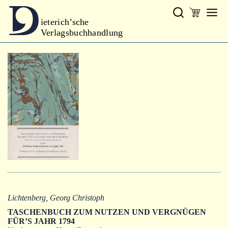
ieterich’sche
Verlagsbuchhandlung
Verlag
Neues
Gesamtprogramm
Neue Reihe
Handbibliothek Dieterich
excerpta classica
Lyrik
Bibliophilia
Lichtenberg, Georg Christoph
Kalender
TASCHENBUCH ZUM NUTZEN UND VERGNÜGEN
FÜR’S JAHR 1794